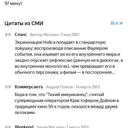
97 минут
Цитаты из СМИ
Все
Сеанс
Виктор Матизен
•
5 мая 2003
Экранизация Нойса попадает в стандартную
ловушку: воспроизводя описанные Фаулером
события, она изымает их из его внутреннего мира и
заодно опускает рефлексию (данную не в диалогах, а
во внутренних монологах), чем превращает его в
обычного персонажа, а фильм — в постороннее...
Коммерсантъ
Андрей Плахов
•
14 марта 2003
Беда в том, что "Тихий американец", снятый
супермодным оператором Кристофером Дойлом в
традициях кино 50-х годов, оказался между двумя
потоками.
Weekend
Лидия Маслова
•
7 марта 2003