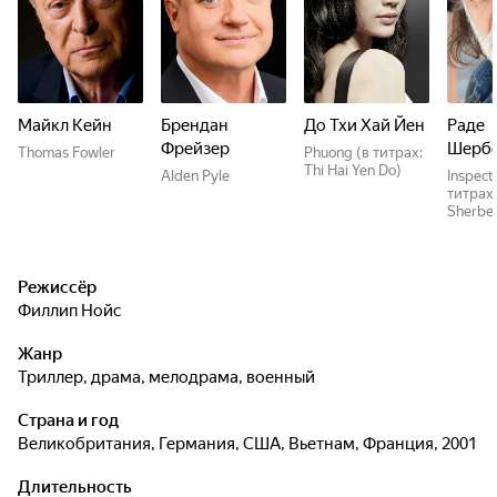
Майкл Кейн
Брендан
До Тхи Хай Йен
Раде
Фрейзер
Шерб
Thomas Fowler
Phuong (в титрах:
Thi Hai Yen Do)
Alden Pyle
Inspect
титрах
Sherbe
Режиссёр
Филлип Нойс
Жанр
триллер, драма, мелодрама, военный
Страна и год
Великобритания, Германия, США, Вьетнам, Франция, 2001
Длительность