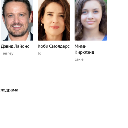
Дэвид Лайонс
Коби Смолдерс
Мими
Кирклэнд
Tierney
Jo
Lexie
мелодрама