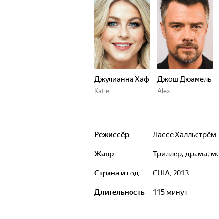
Джулианна Хаф
Джош Дюамель
Katie
Alex
Режиссёр
Лассе Халльстрём
Жанр
триллер, драма, 
Страна и год
США, 2013
Длительность
115 минут