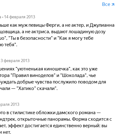
Все
а
•
14 февраля 2013
ше как муж певицы Ферги, а не актер, и Джулианна
нцовщица, а не актриса, выдают лошадиную дозу
о", "Ты в безопасности" и "Как я могу тебе
ю тебя".
13 февраля 2013
шениях "уютненькая киношечка", как это уже
тора "Правил виноделов" и "Шоколада", чье
уждать добрые чувства послужило поводом для
чали — "Хатико" скачали".
враля 2013
это в стилистике обложки дамского романа —
ундтрек, открыточные панорамы. Форма сходится с
ет, эффект достигается единственно верный: вы
и нет.