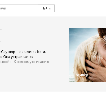
Найти
+
ь
 Саутпорт появляется Кэти,
в. Она устраивается
льшой домик на окраине
К полному описанию
но люди в городе узнают её
чужака. Обаятельный хозяин
Трейлер
двумя детьми, начинает
ает ему взаимностью. Но по
й полицейский Тьерни,
е прошлое.