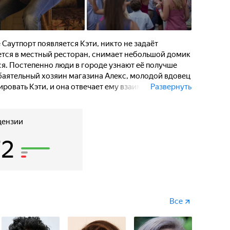
Саутпорт появляется Кэти, никто не задаёт
ется в местный ресторан, снимает небольшой домик
я. Постепенно люди в городе узнают её получше
Обаятельный хозяин магазина Алекс, молодой вдовец
ировать Кэти, и она отвечает ему взаимностью.
Развернуть
иальный полицейский Тьерни, которого с ней
цензии
72
Все