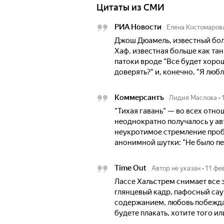
Цитаты из СМИ
РИА Новости
Елена Костомаров
Джош Дюамель, известный боль
Хаф, известная больше как та
патоки вроде "Все будет хорош
доверять?" и, конечно, "Я любл
Коммерсантъ
Лидия Маслова
•
"Тихая гавань" — во всех отно
неоднократно получалось у ав
неукротимое стремление проб
анонимной шутки: "Не было пе
Time Out
Автор не указан
•
11 фе
Лассе Хальстрем снимает все 
глянцевый кадр, пафосный са
содержанием, любовь побежда
будете плакать, хотите того ил