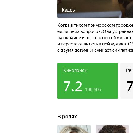
Кадры
Когда в тихом приморском городке 
ей лишних вопросов. Она устраива
на окраине и постепенно обживаетс
и перестают видеть в ней чужака. 
с двумя детьми, начинает симпатиз
Но по следу девушки идёт принцип
связывает непростое прошлое.
Кинопоиск
Ре
7.2
190 505
В ролях