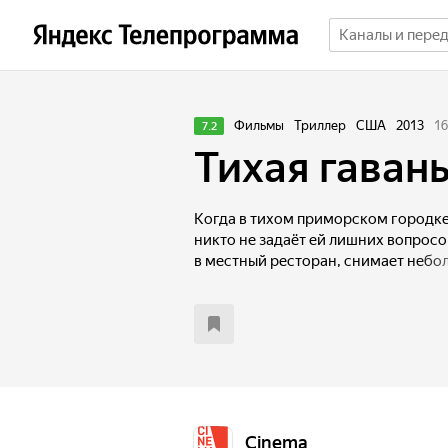
Фильмы
Триллер
США
2013
16
7.2
Тихая гаван
Когда в тихом приморском городке
никто не задаёт ей лишних вопросо
в местный ресторан, снимает небо
и постепенно обживается. Постепен
получше и перестают видеть в ней 
магазина Алекс, молодой вдовец с 
симпатизировать Кэти, и она отвеч
следу девушки идёт принципиальны
которого с ней связывает непросто
Cinema