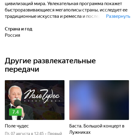
цивилизаций мира. Увлекательная программа покажет
быстроразвивающиеся мегаполисы страны, исследует ее
традиционные искусства и ремесла и последние
Развернуть
технологические достижения. Знакомьтесь с живым
символом Китая - очаровательной гигантской панды и
Страна и год
откройте для себя легендарный Вуданг Кунг-Фу.
Россия
Присоединяйтесь к нам в путешествии по загадочной
земле, которая одновременно является древним
наследием и ведущей мировой экономикой.
Другие развлекательные
передачи
7.4
Поле чудес
Баста. Большой концерт в
Лужниках
пт, 07 августа
в 12:45
•
Первый