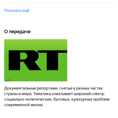
проблем современной жизни.
Документальные фильмы и репортажи, снятые в разных
частях страны и мира. Тематика охватывает широкий
Показать ещё
спектр социально-политических, бытовых, культурных
проблем современной жизни.
О передаче
Документальные репортажи, снятые в разных частях
страны и мира. Тематика охватывает широкий спектр
социально-политических, бытовых, культурных проблем
современной жизни.