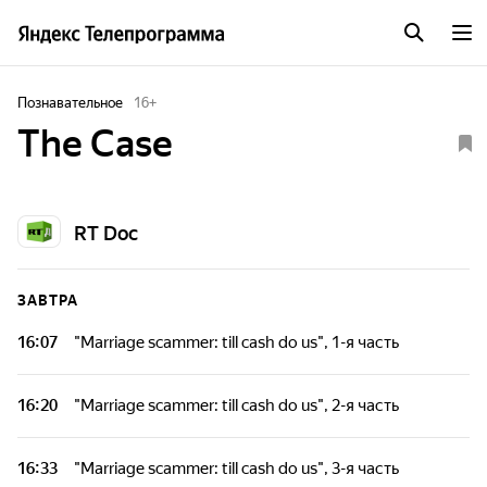
Познавательное
16
+
The Case
RT Doc
ЗАВТРА
16:07
"Marriage scammer: till cash do us", 1-я часть
Документальные фильмы и репортажи, снятые в разных
частях страны и мира. Тематика охватывает широкий
16:20
"Marriage scammer: till cash do us", 2-я часть
спектр социально-политических, бытовых, культурных
проблем современной жизни.
Документальные фильмы и репортажи, снятые в разных
частях страны и мира. Тематика охватывает широкий
16:33
"Marriage scammer: till cash do us", 3-я часть
спектр социально-политических, бытовых, культурных