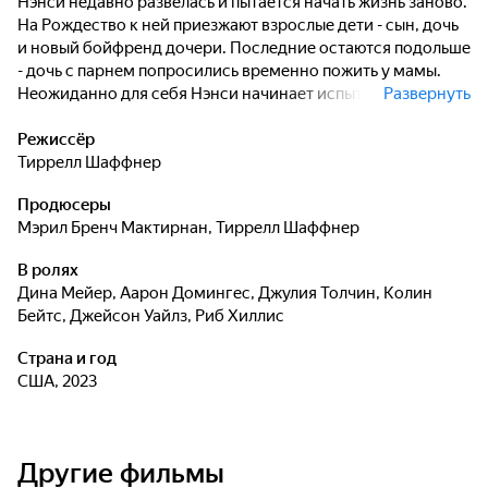
Нэнси недавно развелась и пытается начать жизнь заново.
На Рождество к ней приезжают взрослые дети - сын, дочь
и новый бойфренд дочери. Последние остаются подольше
- дочь с парнем попросились временно пожить у мамы.
Неожиданно для себя Нэнси начинает испытывать чувства
Развернуть
к бойфренду дочери, и они оказываются взаимными.
Режиссёр
Тиррелл Шаффнер
Продюсеры
Мэрил Бренч Мактирнан
,
Тиррелл Шаффнер
В ролях
Дина Мейер
,
Аарон Домингес
,
Джулия Толчин
,
Колин
Бейтс
,
Джейсон Уайлз
,
Риб Хиллис
Страна и год
США, 2023
Другие фильмы