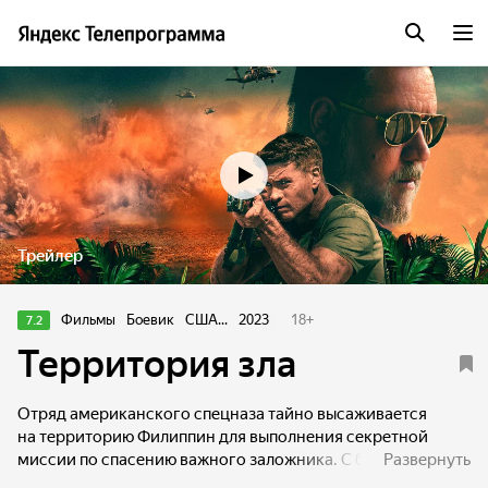
Трейлер
Фильмы
Боевик
США...
2023
18
+
7.2
Территория зла
Отряд американского спецназа тайно высаживается
на территорию Филиппин для выполнения секретной
миссии по спасению важного заложника. С базы
Развернуть
поддержку с воздуха осуществляют оператор