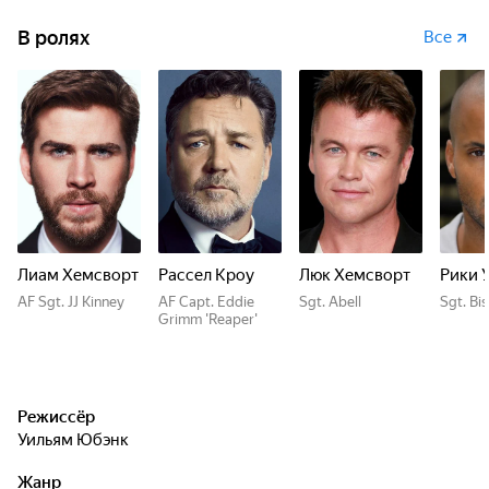
В ролях
Все
Лиам Хемсворт
Рассел Кроу
Люк Хемсворт
Рики 
AF Sgt. JJ Kinney
AF Capt. Eddie
Sgt. Abell
Sgt. Bi
Grimm 'Reaper'
Режиссёр
Уильям Юбэнк
Жанр