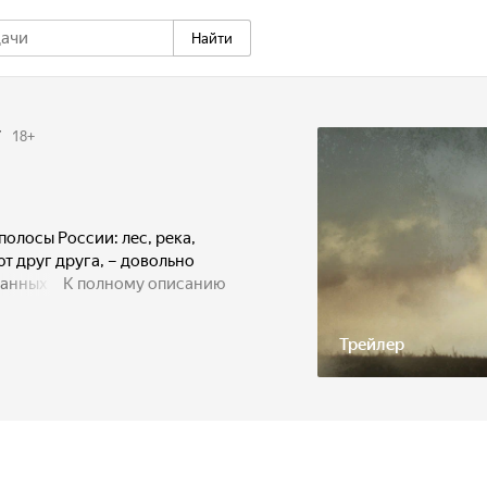
Найти
7
18
+
олосы России: лес, река,
т друг друга, – довольно
анных убийств,
К полному описанию
и и дерзости. В помощь
ают странного человека по
Трейлер
ия – Савченко. Но имя-
ий он не афиширует. Савва,
работать в одиночку,
еративника Андрея. Методы
 «достать» нутро человека,
драму. Андрей не просто