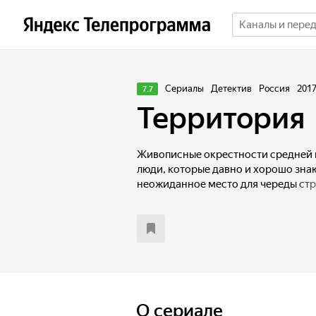
Сериалы
Детектив
Россия
201
7.7
Территория
Живописные окрестности средней п
люди, которые давно и хорошо знаю
неожиданное место для череды стр
беспредельных по своей жестокост
местной полиции из Москвы присыл
имени Савва. Точнее, это его фамил
отчество, а так же род своих занят
опытный «следак», который привык 
получает в напарники местного оп
Саввы не всегда приятны – он умеет
тонко чувствуя его одиночество и 
O сериале