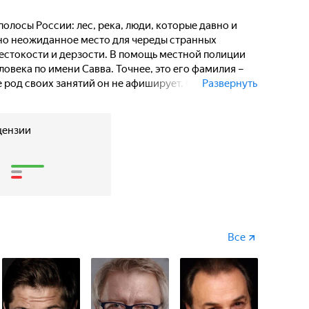
ими личной трагедией: он
одновременно, свести счеты с
лосы России: лес, река, люди, которые давно и
ом, Савва использует его
ьно неожиданное место для череды странных
жестокости и дерзости. В помощь местной полиции
овека по имени Савва. Точнее, это его фамилия –
е род своих занятий он не афиширует. Савва,
Развернуть
работать в одиночку, получает в напарники
оды Саввы не всегда приятны – он умеет «достать»
 одиночество и драму. Андрей не просто вырос в
цензии
ой трагедией: он пытается спасти родную сестру и,
5
ными авторитетами. Зная об этом, Савва использует
ли.
Все