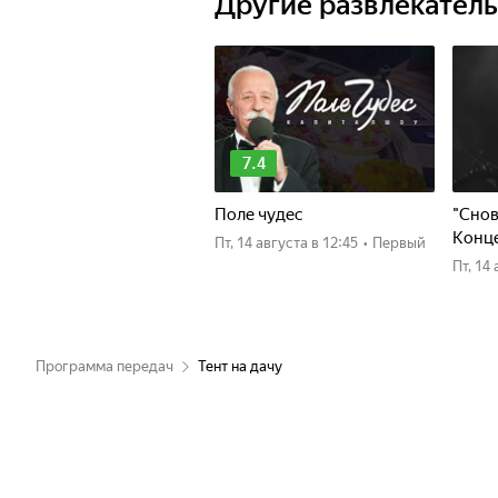
Другие развлекател
7.4
Поле чудес
"Снов
Конце
пт, 14 августа
в 12:45
•
Первый
пт, 1
Программа передач
Тент на дачу