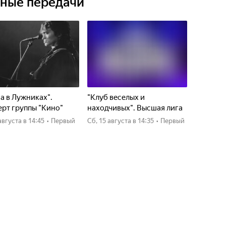
ьные передачи
а в Лужниках".
"Клуб веселых и
рт группы "Кино"
находчивых". Высшая лига
4 августа
в 14:45
•
Первый
сб, 15 августа
в 14:35
•
Первый