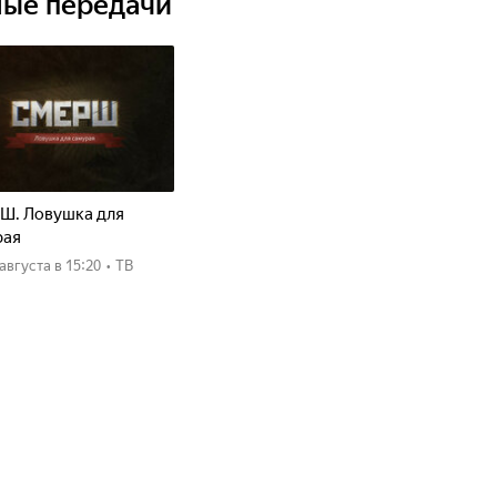
ные передачи
Ш. Ловушка для
рая
8 августа
в 15:20
•
ТВ