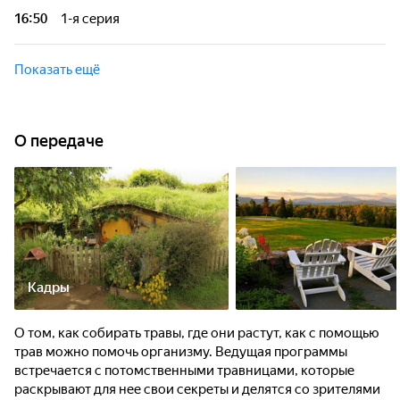
трав можно помочь организму. Ведущая программы
16:50
1-я серия
встречается с потомственными травницами, которые
раскрывают для нее свои секреты и делятся со зрителями
О том, как собирать травы, где они растут, как с помощью
самыми интересными рецептами.
трав можно помочь организму. Ведущая программы
Показать ещё
встречается с потомственными травницами, которые
раскрывают для нее свои секреты и делятся со зрителями
самыми интересными рецептами.
О передаче
Кадры
О том, как собирать травы, где они растут, как с помощью
трав можно помочь организму. Ведущая программы
встречается с потомственными травницами, которые
раскрывают для нее свои секреты и делятся со зрителями