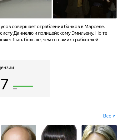
аусов совершает ограбления банков в Марселе.
ксисту Даниелю и полицейскому Эмильену. Но те
может быть больше, чем от самих грабителей.
цензии
27
Все