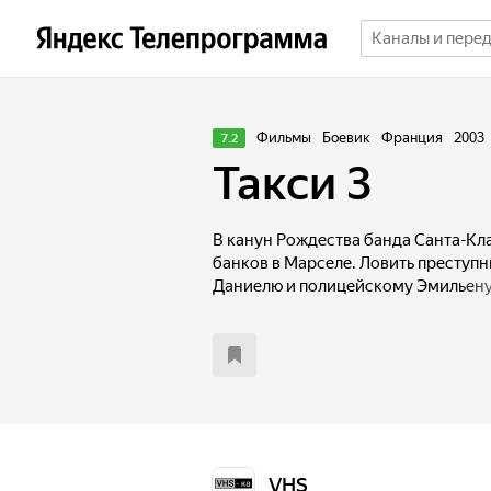
Фильмы
Боевик
Франция
2003
7.2
Такси 3
В канун Рождества банда Санта-Кл
банков в Марселе. Ловить преступн
Даниелю и полицейскому Эмильену.
что вреда от них может быть больше
VHS