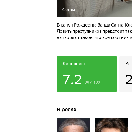
Кадры
В канун Рождества банда Санта-Кл
Ловить преступников предстоит та
вытворяют такое, что вреда от них 
Кинопоиск
Ре
7.2
297 122
В ролях