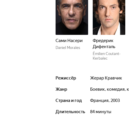
Сами Насери
Фредерик
Дифенталь
Daniel Morales
Émilien Coutant-
Kerbalec
Режиссёр
Жерар Кравчик
Жанр
боевик, комедия,
Страна и год
Франция, 2003
Длительность
84 минуты