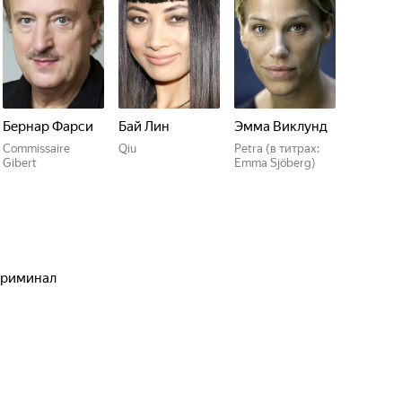
Бернар Фарси
Бай Лин
Эмма Виклунд
Commissaire
Qiu
Petra (в титрах:
Gibert
Emma Sjöberg)
 криминал