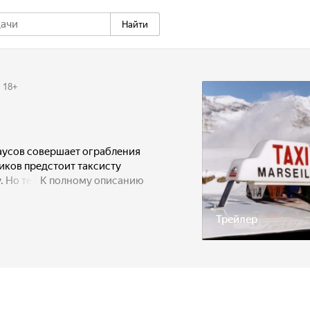
Найти
18
+
аусов совершает ограбления
иков предстоит таксисту
 Но те вытворяют такое,
К полному описанию
, чем от самих грабителей.
Трейлер