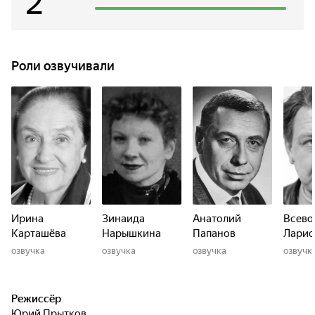
2
Роли озвучивали
Ирина
Зинаида
Анатолий
Всево
Карташёва
Нарышкина
Папанов
Ларио
озвучка
озвучка
озвучка
озвучк
Режиссёр
Юрий Прытков