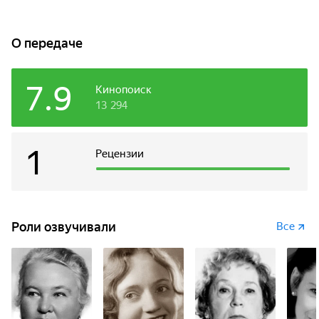
О передаче
7.9
Кинопоиск
13 294
1
Рецензии
Роли озвучивали
Все