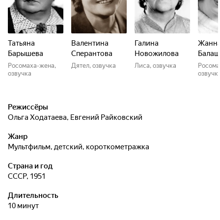
Татьяна
Валентина
Галина
Жанн
Барышева
Сперантова
Новожилова
Балаш
Росомаха-жена,
Дятел, озвучка
Лиса, озвучка
Росома
озвучка
озвучк
Режиссёры
Ольга Ходатаева
,
Евгений Райковский
Жанр
мультфильм, детский, короткометражка
Страна и год
СССР, 1951
Длительность
10 минут