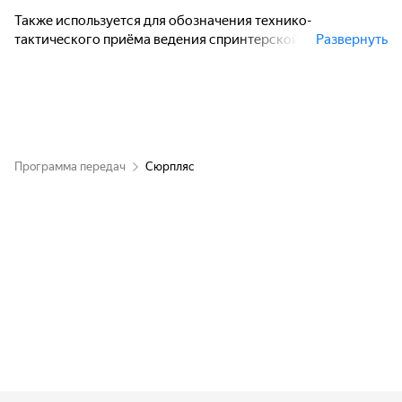
Также используется для обозначения технико-
тактического приёма ведения спринтерской гонки,
Развернуть
который заключается в умении велосипедиста сохранять
равновесие при отсутствии поступательного движения,
чтобы заставить соперника двигаться вперёд, а самому
занять позицию позади него.
Программа передач
Сюрпляс