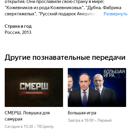
открытия. Они прославили свою страну в мире:
"Кожевников из рода Кожевниковых", "Дубна. Фабрика
сверхтяжелых", "Русский подарок Америке Владимир
Развернуть
Зворыкин", "Русский Гораций", "Поверх барьеров. Илья
Мечников", "Шестое чувство Александра Лодыгина".
Страна и год
Россия, 2013
Другие познавательные передачи
СМЕРШ. Ловушка для
Большая игра
самурая
Завтра
в 16:00
•
Первый
Сегодня
в 15:20
•
ТВ Центр