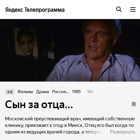
Фильмы
Драма
Россия...
1995
16
+
6.8
Сын за отца...
Московский преуспевающий врач, имеющий собственную
клинику, приезжает к отцу в Минск. Отец его был когда-то
одним из ведущих врачей города, а теперь оказался
Развернуть
ненужным и забытым. Сын помогает ему начать новое