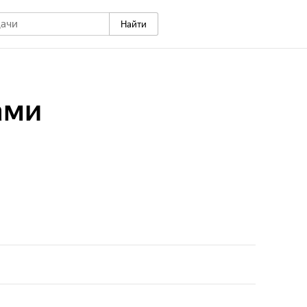
Найти
ами
ми руками обустроить в приусадебном хозяйстве
кохозяйственных животных.