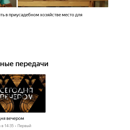
ть в приусадебном хозяйстве место для
ьные передачи
дня вечером
а
в 14:35
•
Первый