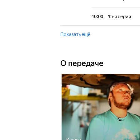
О том, как свои
место для сельс
10:00
15-я серия
О том, как свои
место для сельс
Показать ещё
О передаче