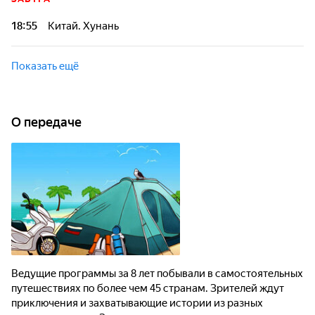
программы будет погружать вас в культуру, историю и
уникальную атмосферу новых мест!
18:55
Китай. Хунань
Ведущие Виталик и Лиза отправляются в провинцию
Хунань, чтобы без помощи турфирм исследовать родину
Показать ещё
малой народности мяо, увидеть парящие горы Аватара и
попробовать самую острую кухню Китая.
О передаче
Ведущие программы за 8 лет побывали в самостоятельных
путешествиях по более чем 45 странам. Зрителей ждут
приключения и захватывающие истории из разных