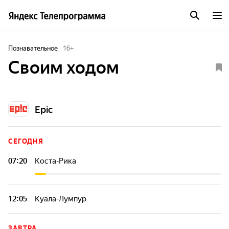
Познавательное
16
+
Своим ходом
Epic
СЕГОДНЯ
07:20
Коста-Рика
Программа приглашает вас отправиться в захватывающее
путешествие по разным странам мира. Каждый выпуск
программы будет погружать вас в культуру, историю и
12:05
Куала-Лумпур
уникальную атмосферу новых мест!
Программа приглашает вас отправиться в захватывающее
путешествие по разным странам мира. Каждый выпуск
ЗАВТРА