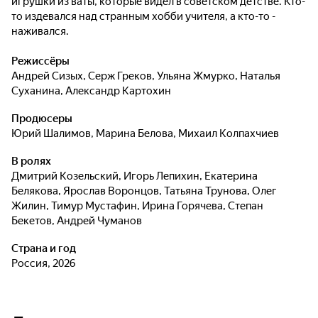
игрушки из ваты, которые видел в советском детстве. Кто-
то издевался над странным хобби учителя, а кто-то -
наживался.
Режиссёры
Андрей Сизых
,
Серж Греков
,
Ульяна Жмурко
,
Наталья
Суханина
,
Александр Картохин
Продюсеры
Юрий Шалимов
,
Марина Белова
,
Михаил Колпахчиев
В ролях
Дмитрий Козельский
,
Игорь Лепихин
,
Екатерина
Белякова
,
Ярослав Воронцов
,
Татьяна Трунова
,
Олег
Жилин
,
Тимур Мустафин
,
Ирина Горячева
,
Степан
Бекетов
,
Андрей Чуманов
Страна и год
Россия, 2026