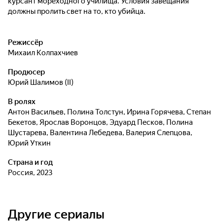
курсант мореходного училища. Условия завещания
должны пролить свет на то, кто убийца.
Режиссёр
Михаил Колпахчиев
Продюсер
Юрий Шалимов (II)
В ролях
Антон Васильев
,
Полина Толстун
,
Ирина Горячева
,
Степан
Бекетов
,
Ярослав Воронцов
,
Эдуард Песков
,
Полина
Шустарева
,
Валентина Лебедева
,
Валерия Слепцова
,
Юрий Уткин
Страна и год
Россия, 2023
Другие сериалы