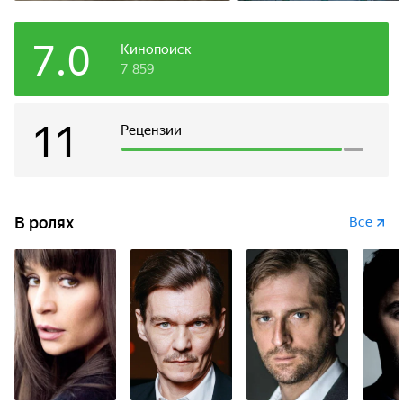
7.0
Кинопоиск
7 859
11
Рецензии
В ролях
Все