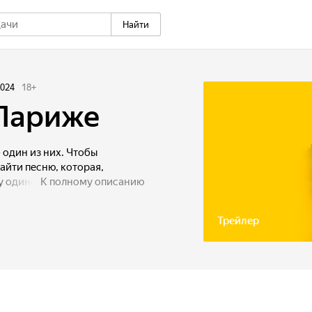
Найти
024
18
+
 Париже
 один из них. Чтобы
айти песню, которая,
у одинокому сердцу найти
К полному описанию
Трейлер