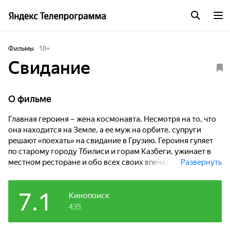
Фильмы
18
+
Свидание
О фильме
Главная героиня – жена космонавта. Несмотря на то, что
она находится на Земле, а ее муж на орбите, супруги
решают «поехать» на свидание в Грузию. Героиня гуляет
по старому городу Тбилиси и горам Казбеги, ужинает в
местном ресторане и обо всех своих впечатлениях
Развернуть
рассказывает возлюбленному по телефону. Чтобы муж
мог лучше понять, где она пребывает, девушка называет
7.1
ему широту и долготу своего местонахождения на Земле.
Кинопоиск
435