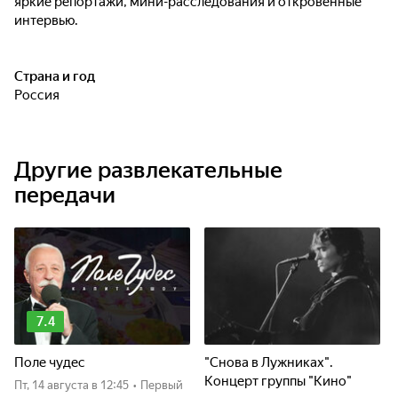
яркие репортажи, мини-расследования и откровенные
интервью.
Страна и год
Россия
Другие развлекательные
передачи
7.4
Поле чудес
"Снова в Лужниках".
Концерт группы "Кино"
пт, 14 августа
в 12:45
•
Первый