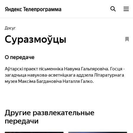
Досуг
Суразмоўцы
О передаче
Аўтарскі праект пісьменніка Навума Гальпяровіча. Госця -
загадчыца навукова-асветніцкага аддзела Літаратурнага
музея Максіма Багдановіча Наталля Галко.
Другие развлекательные
передачи