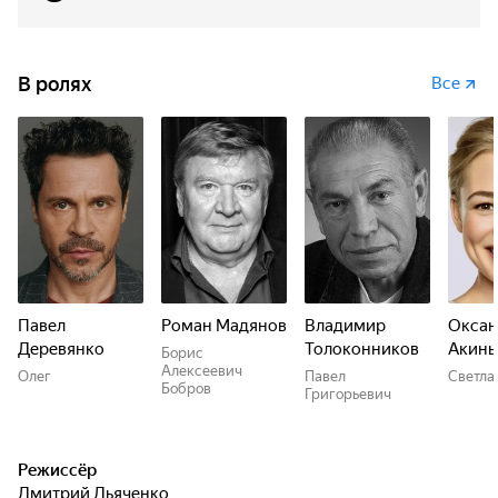
В ролях
Все
Павел
Роман Мадянов
Владимир
Оксан
Деревянко
Толоконников
Акинь
Борис
Алексеевич
Олег
Павел
Светла
Бобров
Григорьевич
Режиссёр
Дмитрий Дьяченко