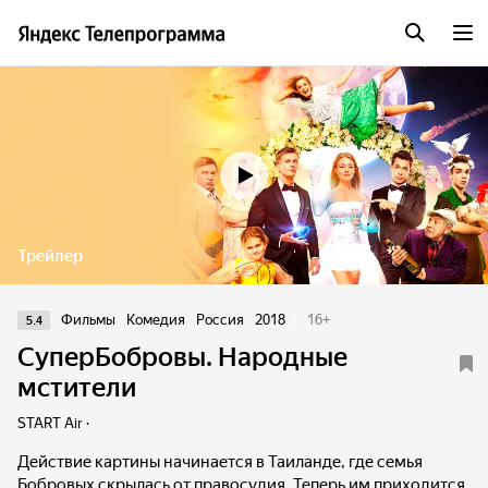
Трейлер
Фильмы
Комедия
Россия
2018
16
+
5.4
СуперБобровы. Народные
мстители
START Air ·
Действие картины начинается в Таиланде, где семья
Бобровых скрылась от правосудия. Теперь им приходится