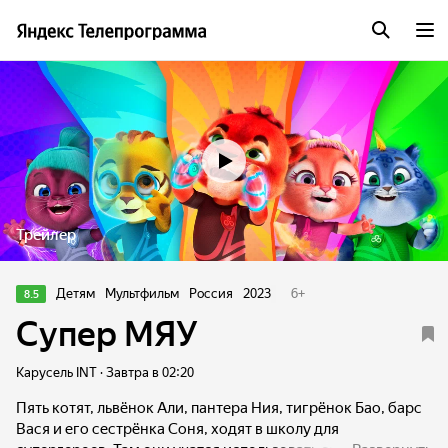
Трейлер
Детям
Мультфильм
Россия
2023
6
+
8.5
Супер МЯУ
Карусель INT · Завтра в 02:20
Пять котят, львёнок Али, пантера Ния, тигрёнок Бао, барс
Вася и его сестрёнка Соня, ходят в школу для