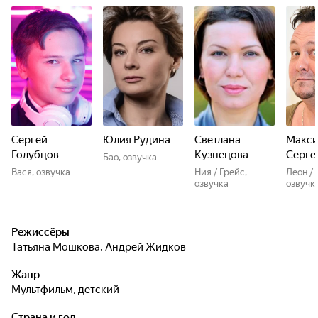
Сергей
Юлия Рудина
Светлана
Макс
Голубцов
Кузнецова
Серге
Бао, озвучка
Вася, озвучка
Ния / Грейс,
Леон / 
озвучка
озвучк
Режиссёры
Татьяна Мошкова
,
Андрей Жидков
Жанр
мультфильм, детский
Страна и год