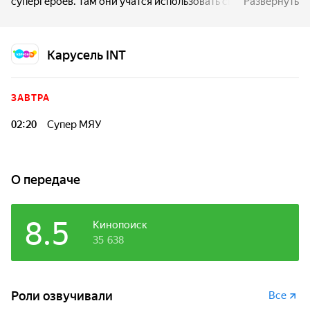
супергероев. Там они учатся использовать свои
Развернуть
особенные способности, а также быть смелыми, добрыми
и работать сообща. А хитрый фенек Арнольд хочет
переманить талантливых учеников в свою школу
Карусель INT
суперзлодеев.
ЗАВТРА
02:20
Супер МЯУ
О передаче
8.5
Кинопоиск
35 638
Роли озвучивали
Все