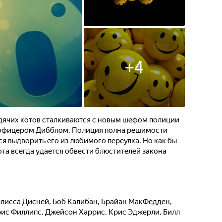
+
4
одячих котов сталкиваются с новым шефом полиции
- офицером Дибблом. Полиция полна решимости
я выдворить его из любимого переулка. Но как бы
ота всегда удается обвести блюстителей закона
лисса Дисней
,
Боб Калибан
,
Брайан МакФедден
,
ис Филлипс
,
Джейсон Харрис
,
Крис Эджерли
,
Билл