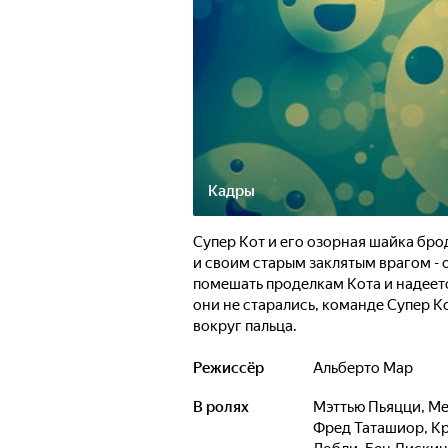
Кадры
Супер Кот и его озорная шайка бр
и своим старым заклятым врагом 
помешать проделкам Кота и надеетс
они не старались, команде Супер К
вокруг пальца.
Режиссёр
Альберто Мар
В ролях
Мэттью Пьяцци
,
Ме
Фред Таташиор
,
Кр