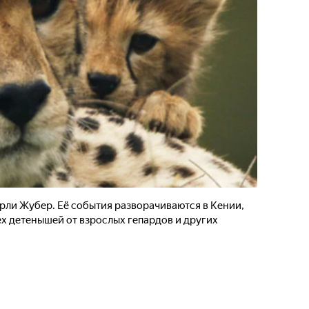
ерли Жубер. Её события разворачиваются в Кении,
х детенышей от взрослых гепардов и других