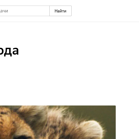
Найти
рда