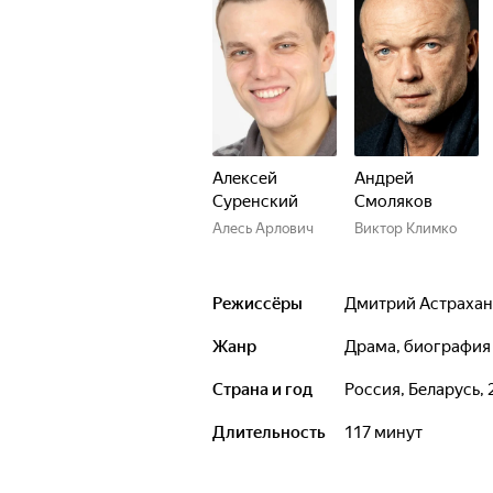
Алексей
Андрей
Суренский
Смоляков
Алесь Арлович
Виктор Климко
Режиссёры
Дмитрий Астрахан
Жанр
драма, биография
Страна и год
Россия, Беларусь, 
Длительность
117 минут