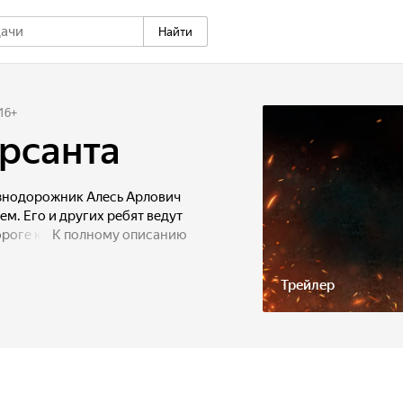
Найти
16
+
рсанта
знодорожник Алесь Арлович
м. Его и других ребят ведут
ороге колонне встречается
К полному описанию
лен. Улучив момент, Алесю
вооружиться и сбежать.
Трейлер
орые предлагают ему влиться
ет задание: вернуться
рожной станции, чтобы
передвижениях врага.
немецкое командование
ий местный судья Виктор