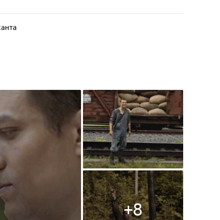
ю и становится начальником
сь узнает, что в городе
 в их ряды.
санта
+
8