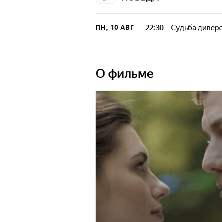
Климко встречает его хлебом-соль
местных полицаев. Параллельно Але
действуют подпольщики и вливается
22:30
Судьба дивер
ПН, 10 АВГ
О фильме