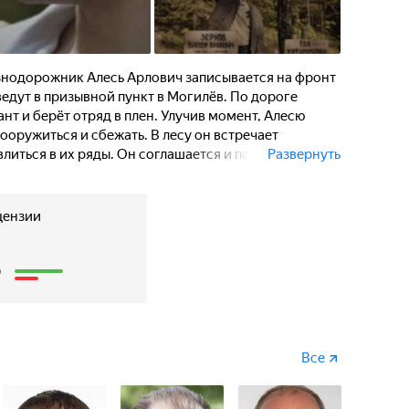
знодорожник Алесь Арлович записывается на фронт
ведут в призывной пункт в Могилёв. По дороге
нт и берёт отряд в плен. Улучив момент, Алесю
ооружиться и сбежать. В лесу он встречает
литься в их ряды. Он соглашается и получает
Развернуть
работу на железнодорожной станции, чтобы отряд
ижениях врага. Тем временем в город прибывает
менданта Кляйнера. Бывший местный судья Виктор
цензии
ю и становится начальником местных полицаев.
3
роде действуют подпольщики и вливается в их ряды.
Все