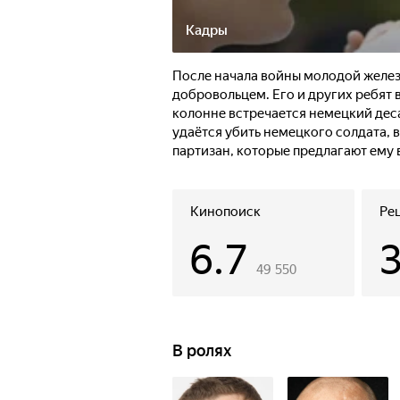
Кадры
После начала войны молодой желе
добровольцем. Его и других ребят 
колонне встречается немецкий деса
удаётся убить немецкого солдата, в
партизан, которые предлагают ему в
задание: вернуться и продолжить 
получал важные сведения о передв
немецкое командование в лице ко
Кинопоиск
Ре
Климко встречает его хлебом-соль
6.7
Параллельно Алесь узнает, что в го
49 550
В ролях