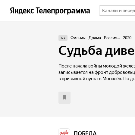
Фильмы
Драма
Россия...
2020
6.7
Судьба диве
После начала войны молодой желе
записывается на фронт добровольце
в призывной пункт в Могилёв. По д
немецкий десант и берёт отряд в п
удаётся убить немецкого солдата, 
В лесу он встречает партизан, кот
в их ряды. Он соглашается и получа
и продолжить работу на железнодо
отряд получал важные сведения о 
Тем временем в город прибывает 
в лице коменданта Кляйнера. Бывш
ПОБЕДА