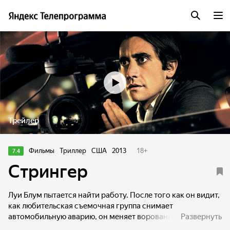
Трейлер
Фильмы
Триллер
США
2013
18
+
7.4
Стрингер
Луи Блум пытается найти работу. После того как он видит,
как любительская съемочная группа снимает
автомобильную аварию, он меняет ворованный
Развернуть
велосипед на камеру и снимает последствия угона