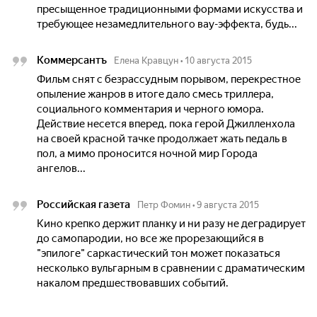
пресыщенное традиционными формами искусства и
требующее незамедлительного вау-эффекта, будь...
Коммерсантъ
Елена Кравцун
•
10 августа 2015
Фильм снят с безрассудным порывом, перекрестное
опыление жанров в итоге дало смесь триллера,
социального комментария и черного юмора.
Действие несется вперед, пока герой Джилленхола
на своей красной тачке продолжает жать педаль в
пол, а мимо проносится ночной мир Города
ангелов...
Российская газета
Петр Фомин
•
9 августа 2015
Кино крепко держит планку и ни разу не деградирует
до самопародии, но все же прорезающийся в
"эпилоге" саркастический тон может показаться
несколько вульгарным в сравнении с драматическим
накалом предшествовавших событий.