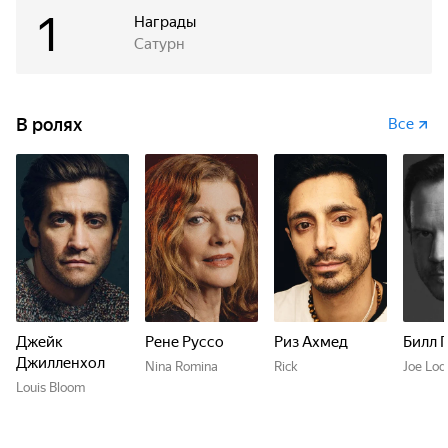
1
Награды
Сатурн
В ролях
Все
Джейк
Рене Руссо
Риз Ахмед
Билл 
Джилленхол
Nina Romina
Rick
Joe Lod
Louis Bloom