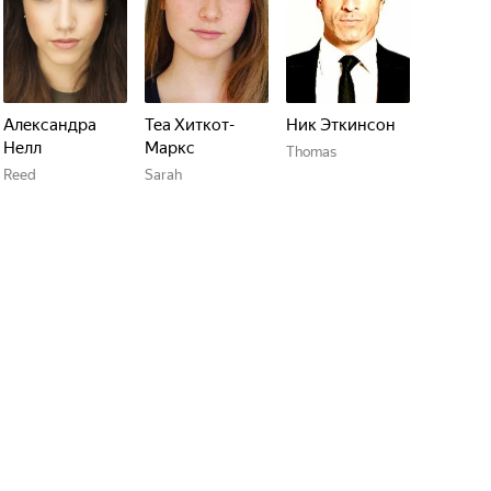
Александра
Теа Хиткот-
Ник Эткинсон
Нелл
Маркс
Thomas
Reed
Sarah