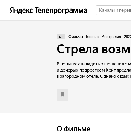
Фильмы
Боевик
Австралия
202
6.1
Стрела воз
В попытках наладить отношения с
и дочерью-подростком Кейт предла
в загородном отеле. Однако отдых 
номер врывается группа вооружен
в заложники жену и дочь, а мужа з
незаконную операцию по переводу 
Но захватчики не знают, что Кейт 
а спортивный лук и стрелы могут 
в руках отчаянной и разъяренной 
О фильме