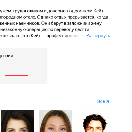
 мужем-трудоголиком и дочерью-подростком Кейт
загородном отеле. Однако отдых прерывается, когда
уженных наемников. Они берут в заложники жену
и незаконную операцию по переводу десяти
 не знают, что Кейт — профессиональная лучница,
Развернуть
тать опасным оружием в руках отчаянной
цензии
1
Все