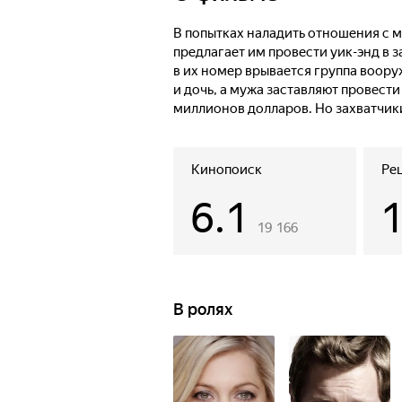
В попытках наладить отношения с
предлагает им провести уик-энд в 
в их номер врывается группа воор
и дочь, а мужа заставляют провест
миллионов долларов. Но захватчики
а спортивный лук и стрелы могут с
и разъяренной женщины.
Кинопоиск
Ре
6.1
19 166
В ролях