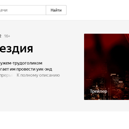
Найти
2
16
+
мездия
 мужем-трудоголиком
гает им провести уик-энд
прерывается, когда в их
К полному описанию
ных наемников. Они берут
аставляют провести
Трейлер
десяти миллионов долларов.
— профессиональная лучница,
стать опасным оружием
женщины.