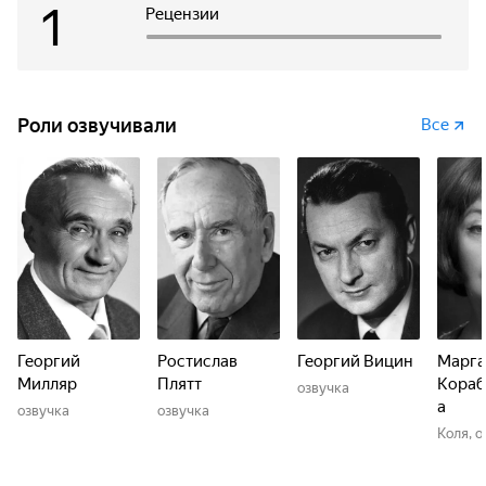
1
Рецензии
Роли озвучивали
Все
Георгий
Ростислав
Георгий Вицин
Марга
Милляр
Плятт
Кораб
озвучка
а
озвучка
озвучка
Коля, о