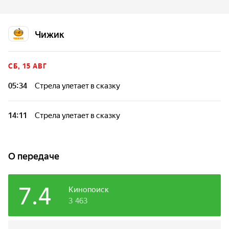
товарищей в лесу. Мальчуган хитрит: если Стрела не будет
найдена, то он получит первое место.
Чижик
СБ, 15 АВГ
05:34
Стрела улетает в сказку
14:11
Стрела улетает в сказку
О передаче
7.4
Кинопоиск
3 463