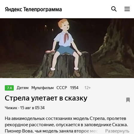
Детям
Мультфильм
СССР
1954
12
+
7.4
Стрела улетает в сказку
Чижик · 15 авг в 05:34
На авиамодельных состязаниях модель Стрела, пролетев
рекордное расстояние, опускается в заповеднике Сказка.
Пионер Вова, чья модель заняла второе место, отстал от
Развернуть