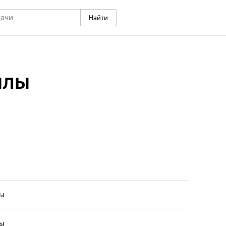
Найти
илы
лы
лы