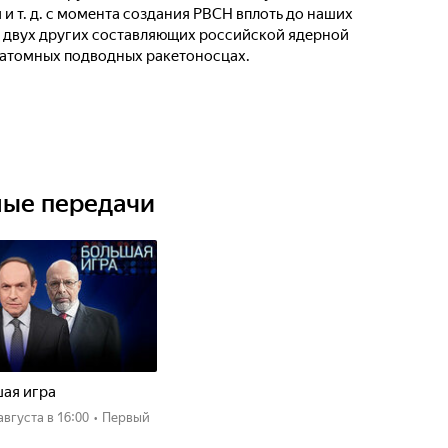
и т. д. с момента создания РВСН вплоть до наших
 о двух других составляющих российской ядерной
и атомных подводных ракетоносцах.
ные передачи
ая игра
 августа
в 16:00
•
Первый