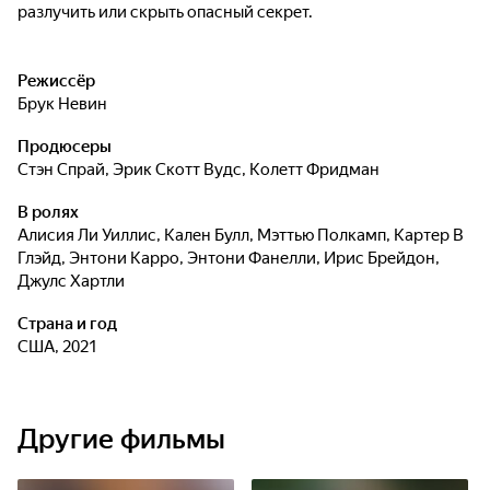
разлучить или скрыть опасный секрет.
Режиссёр
Брук Невин
Продюсеры
Стэн Спрай
,
Эрик Скотт Вудс
,
Колетт Фридман
В ролях
Алисия Ли Уиллис
,
Кален Булл
,
Мэттью Полкамп
,
Картер В
Глэйд
,
Энтони Карро
,
Энтони Фанелли
,
Ирис Брейдон
,
Джулс Хартли
Страна и год
США, 2021
Другие фильмы