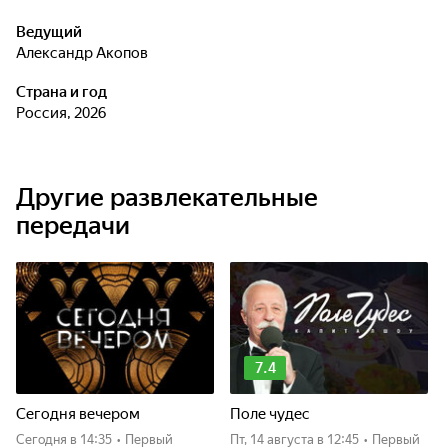
Найти какие-то единственно правильные ответы порой
Ведущий
невозможно. Потому что сколько людей, столько и
Александр Акопов
мнений. И ответы порой бывают не только забавны, но и
Страна и год
непредсказуемы.
Россия, 2026
Другие развлекательные
передачи
7.4
Сегодня вечером
Поле чудес
Сегодня
в 14:35
•
Первый
пт, 14 августа
в 12:45
•
Первый