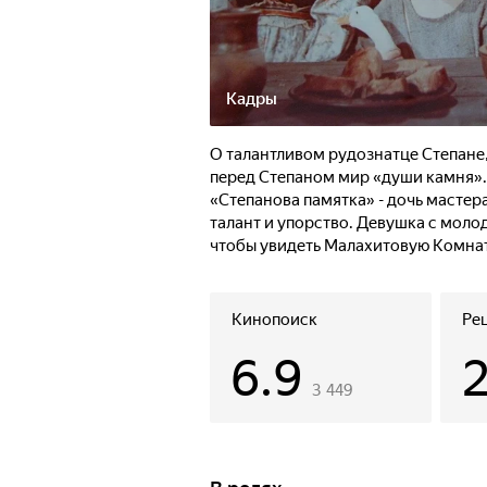
Кадры
О талантливом рудознатце Степане
перед Степаном мир «души камня». 
«Степанова памятка» - дочь мастер
талант и упорство. Девушка с мол
чтобы увидеть Малахитовую Комнату
Кинопоиск
Ре
6.9
3 449