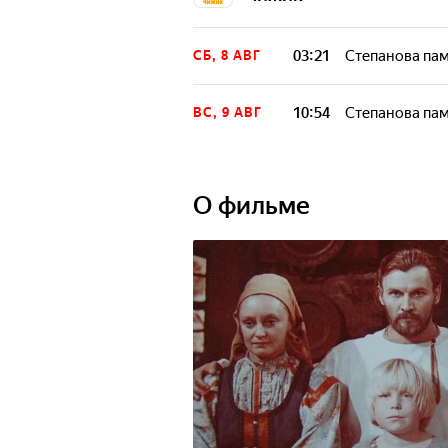
03:21
Степанова па
СБ, 8 АВГ
10:54
Степанова па
ВС, 9 АВГ
О фильме