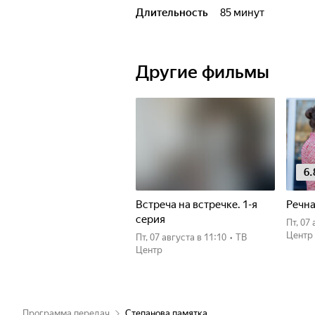
Длительность
85 минут
Другие фильмы
6.
Встреча на встречке. 1-я
Речна
серия
пт, 0
Центр
пт, 07 августа
в 11:10
•
ТВ
Центр
Программа передач
Степанова памятка