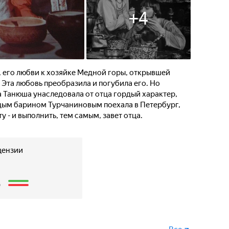
+
4
, его любви к хозяйке Медной горы, открывшей
Эта любовь преобразила и погубила его. Но
а Танюша унаследовала от отца гордый характер,
одым барином Турчаниновым поехала в Петербург,
 - и выполнить, тем самым, завет отца.
цензии
2