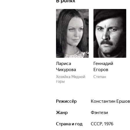
В ролях
Лариса
Геннадий
Чикурова
Егоров
Хозяйка Медной
Степан
горы
Режиссёр
Константин Ершов
Жанр
фэнтези
Страна и год
СССР, 1976