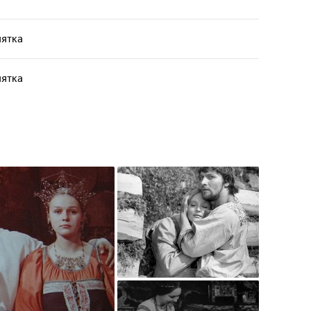
мятка
мятка