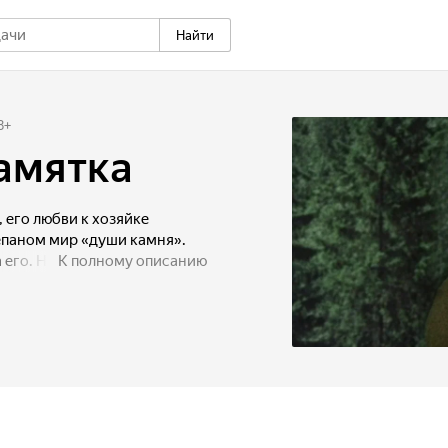
Найти
8
+
амятка
 его любви к хозяйке
епаном мир «души камня».
 его. Но «Степанова
К полному описанию
аследовала от отца гордый
ушка с молодым барином
, чтобы увидеть
, тем самым, завет отца.