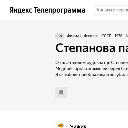
Фильмы
Фэнтези
СССР
1976
1
6.9
Степанова п
О талантливом рудознатце Степане,
Медной горы, открывшей перед Ст
Эта любовь преобразила и погубила
памятка» - дочь мастера Танюша ун
характер, талант и упорство. Дев
Турчаниновым поехала в Петербург
Малахитовую Комнату - и выполнить
Чижик