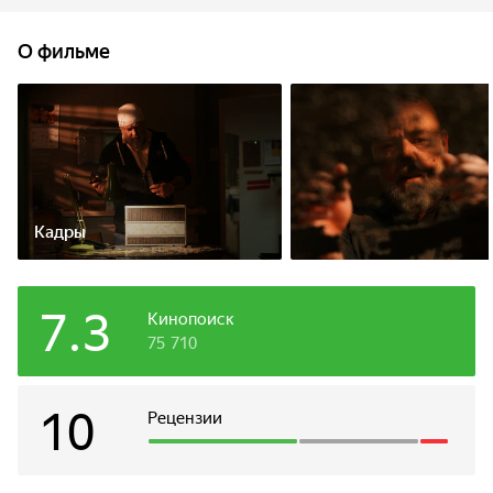
правозащитница просит его встретиться с осуждённым
за убийство и ожидающим смертной казни Айзеком
О фильме
Сэмюэлом, дело которого он с напарником вёл 10 лет
назад. Айзек убеждает Роя в своей невиновности и просит
его найти настоящего убийцу. Времени мало, поскольку
через несколько дней смертный приговор будет приведён
в исполнение.
Кадры
7.3
Кинопоиск
75 710
10
Рецензии