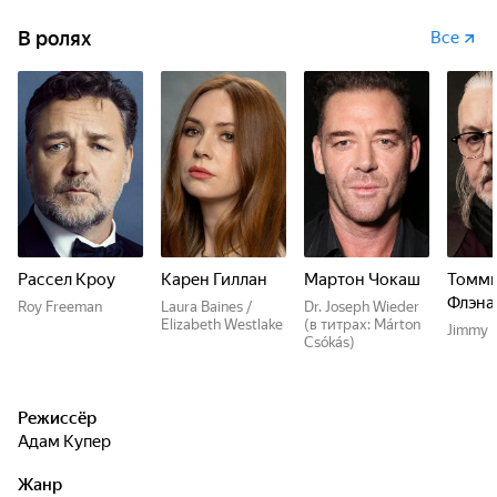
В ролях
Все
Рассел Кроу
Карен Гиллан
Мартон Чокаш
Томм
Флэна
Roy Freeman
Laura Baines /
Dr. Joseph Wieder
Elizabeth Westlake
(в титрах: Márton
Jimmy 
Csókás)
Режиссёр
Адам Купер
Жанр