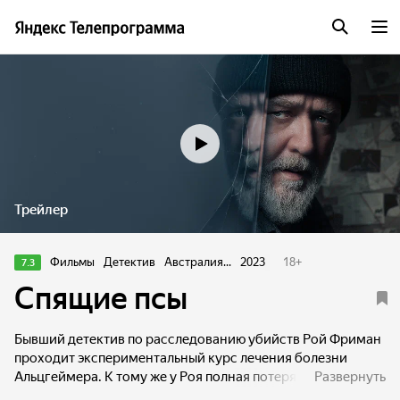
Трейлер
Фильмы
Детектив
Австралия...
2023
18
+
7.3
Спящие псы
Бывший детектив по расследованию убийств Рой Фриман
проходит экспериментальный курс лечения болезни
Альцгеймера. К тому же у Роя полная потеря памяти, и он
Развернуть
не помнит ничего о своей прошлой жизни. Однажды