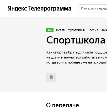
Детям
Мультфильм
Россия
202
8.6
Спортшкола
Как спорт выбрать для себя по душ
неудачи и научиться работать в ко
когда воля к победе уже на исходе?
предстоит найти ответ простым ш
в Спортшколу.
О передаче