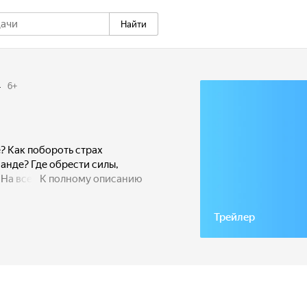
Найти
4
6
+
е? Как побороть страх
манде? Где обрести силы,
 На все эти вопросы
К полному описанию
кольникам, поступившим
Трейлер