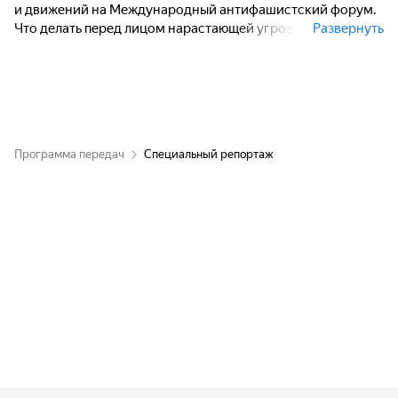
и движений на Международный антифашистский форум.
Что делать перед лицом нарастающей угрозы фашизма,
Развернуть
международного терроризма, произвола и агрессии
неоколониализма, решали 187 делегаций, собравшиеся
со всех континентов мира
Программа передач
Специальный репортаж