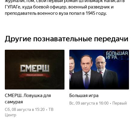
журналистом, свой первый роман Штильмарк написал в
ГУЛАГе, куда боевой офицер, военный разведчик и
преподаватель военного вуза попал в 1945 году.
Другие познавательные передачи
СМЕРШ. Ловушка для
Большая игра
самурая
вс, 09 августа
в 16:00
•
Первый
сб, 08 августа
в 15:20
•
ТВ
Центр