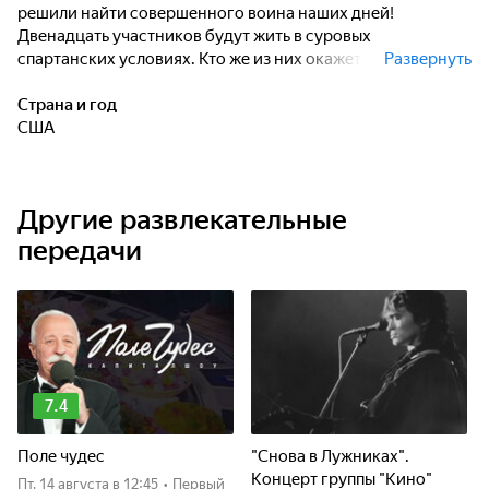
решили найти совершенного воина наших дней!
Двенадцать участников будут жить в суровых
спартанских условиях. Кто же из них окажется самым
Развернуть
сильным, упорным и сообразительным?
Страна и год
США
Другие развлекательные
передачи
7.4
Поле чудес
"Снова в Лужниках".
Концерт группы "Кино"
пт, 14 августа
в 12:45
•
Первый