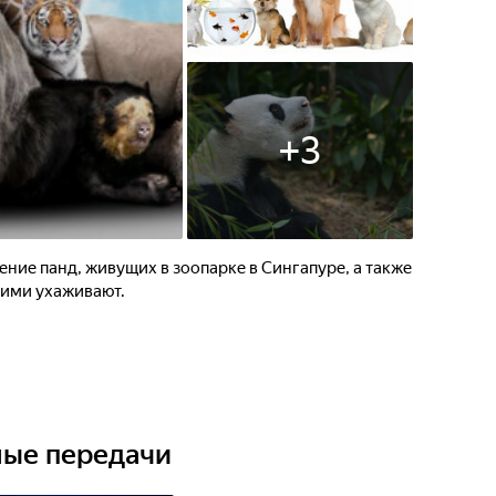
+
3
ение панд, живущих в зоопарке в Сингапуре, а также
ними ухаживают.
ные передачи