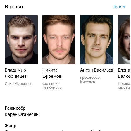
В ролях
Все
Владимир
Никита
Антон Васильев
Елена
Любимцев
Ефремов
Валю
профессор
Киселев
Илья Муромец
Соловей-
Галина
Разбойник
Михай
Режиссёр
Карен Оганесян
Жанр