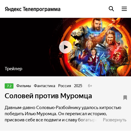
Трейлер
Фильмы
Фантастика
Россия
2025
6
+
7.2
Соловей против Муромца
Давным-давно Соловью-Разбойнику удалось хитростью
победить Илью Муромца. Он переписал историю,
присвоив себе все подвиги и славу богатыря. Благодаря
Развернуть
эликсиру бессмертия Соловей дожил до наших дней.