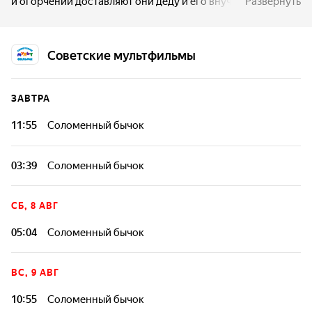
и огорчений доставляют они деду и его внучке. Чтобы
Развернуть
отучить воришек от усадьбы, дед мастерит из соломы
бычка, а бока его мажет смолой и выставляет на поляну.
Советские мультфильмы
ЗАВТРА
11:55
Соломенный бычок
03:39
Соломенный бычок
СБ, 8 АВГ
05:04
Соломенный бычок
ВС, 9 АВГ
10:55
Соломенный бычок