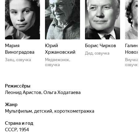
Мария
Юрий
Борис Чирков
Галин
Виноградова
Хржановский
Новож
Дед, озвучка
Заяц, озвучка
Медвежонок,
Внучка,
озвучка
озвучк
Режиссёры
Леонид Аристов
,
Ольга Ходатаева
Жанр
мультфильм, детский, короткометражка
Страна и год
СССР, 1954