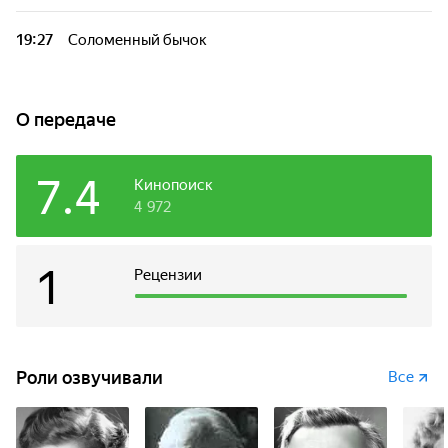
19:27
Соломенный бычок
О передаче
7.4
Кинопоиск
4 972
1
Рецензии
Роли озвучивали
Все