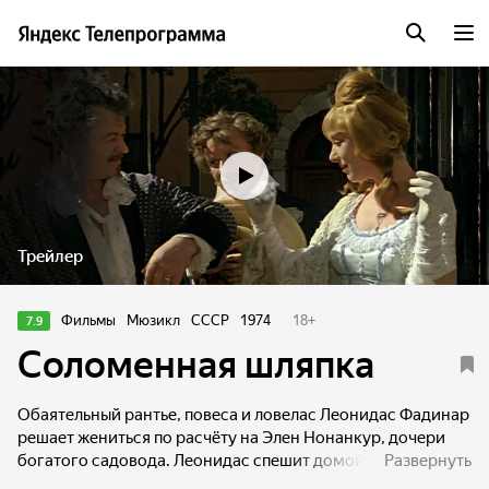
Трейлер
Фильмы
Мюзикл
СССР
1974
18
+
7.9
Соломенная шляпка
Обаятельный рантье, повеса и ловелас Леонидас Фадинар
решает жениться по расчёту на Элен Нонанкур, дочери
богатого садовода. Леонидас спешит домой на коне,
Развернуть
чтобы закончить последние приготовления. По дороге