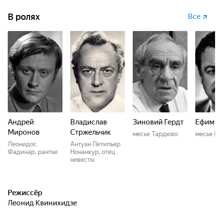
В ролях
Все
Андрей
Владислав
Зиновий Гердт
Ефим 
Миронов
Стржельчик
месье Тардюво
месье 
Леонидос
Антуан Петипьер
Фадинар, рантье
Нонанкур, отец
невесты
Режиссёр
Леонид Квинихидзе