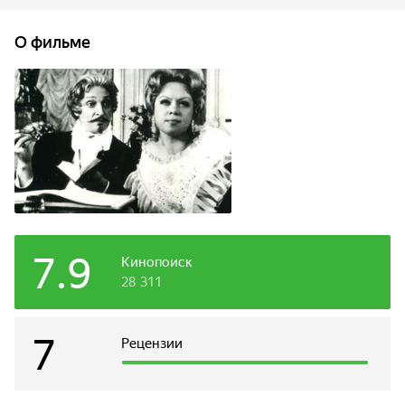
он делает короткую остановку, и его лошадь съедает
соломенную шляпку некоей мадам Бопертюи, которая
О фильме
уединилась со своим любовником в лесу. Мадам грозит
разоблачение со стороны ревнивого мужа, поэтому она и
любовник приходит домой к Фадинару и отказываются
уходить, пока жених не достанет пострадавшей даме
точно такую же шляпку.
7.9
Кинопоиск
28 311
7
Рецензии