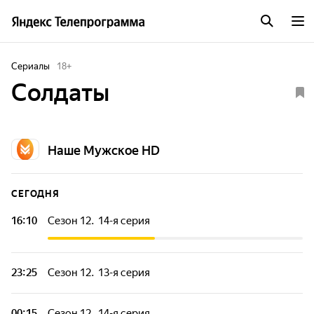
Сериалы
18
+
Солдаты
Наше Мужское HD
СЕГОДНЯ
16:10
Сезон 12. 14-я серия
Тамара неважно себя чувствует и решает сходить в
поликлинику. Врач сообщает ей о своих подозрениях. У
любимой женщины прапорщика Шматко день рождения.
23:25
Сезон 12. 13-я серия
Олег Николаевич поручает Суслопарову смастерить для
Ани подарок.
Вторая рота знакомится с новым командиром -
лейтенантом Цыплаковым. Первое впечатление испортил
00:15
Сезон 12. 14-я серия