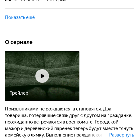
Цлаф. Теперь солдатам приходится терпеть гнев
начальства. Не выдержав, они устраивают "итальянскую
Тамара неважно себя чувствует и решает сходить в
забастовку". Ковальский делает предложение Тамаре.
поликлинику. Врач сообщает ей о своих подозрениях. У
Показать ещё
любимой женщины прапорщика Шматко день рождения.
Олег Николаевич поручает Суслопарову смастерить для
Ани подарок.
O сериале
Трейлер
Призывниками не рождаются, а становятся. Два
товарища, потерявшие связь друг с другом на гражданке,
неожиданно встречаются в военкомате. Городской
мажор и деревенский паренек теперь будут вместе тянуть
армейскую лямку. Выполнение гражданского долга, как
Развернуть