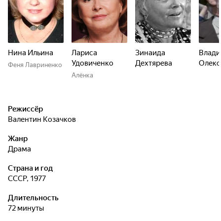
Нина Ильина
Лариса
Зинаида
Влад
Удовиченко
Дехтярева
Олекс
Феня Лавриненко
Алёнка
Режиссёр
Валентин Козачков
Жанр
драма
Страна и год
СССР, 1977
Длительность
72 минуты