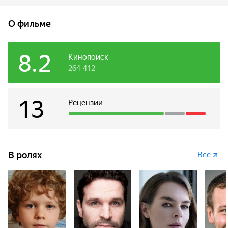
действующую армию. С шестилетним мальчиком затеяли
игру в солдатика, чтобы сохранить ему детство, а он,
О фильме
чтобы соответствовать этому почетному для него званию,
стал настоящим защитником Родины.
8.2
Кинопоиск
264 412
13
Рецензии
В ролях
Все