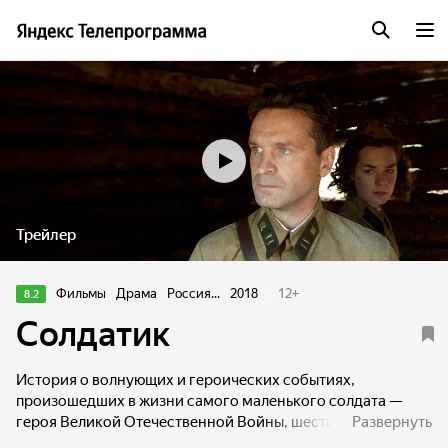
Трейлер
Фильмы
Драма
Россия...
2018
12
+
8.2
Солдатик
История о волнующих и героических событиях,
произошедших в жизни самого маленького солдата —
героя Великой Отечественной Войны, шестилетнего
Развернуть
Сережи Алешкова. Он потерял всех своих родных, попал в