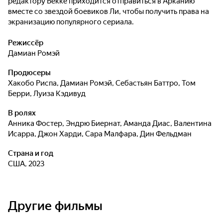
редактору Бекке приходится отправиться в Арканию
вместе со звездой боевиков Ли, чтобы получить права на
экранизацию популярного сериала.
Режиссёр
Дамиан Ромэй
Продюсеры
Хакобо Риспа
,
Дамиан Ромэй
,
Себастьян Баттро
,
Том
Берри
,
Луиза Кэдивуд
В ролях
Анника Фостер
,
Эндрю Биернат
,
Аманда Диас
,
Валентина
Исарра
,
Джон Харди
,
Сара Малфара
,
Дин Фельдман
Страна и год
США, 2023
Другие фильмы